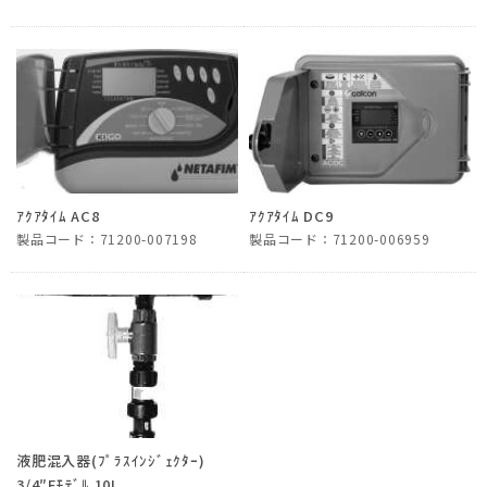
ｱｸｱﾀｲﾑ AC8
ｱｸｱﾀｲﾑ DC9
製品コード：71200-007198
製品コード：71200-006959
液肥混入器(ﾌﾟﾗｽｲﾝｼﾞｪｸﾀｰ)
3/4″Fﾓﾃﾞﾙ 10L