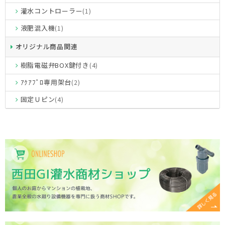
灌水コントローラー
(1)
液肥混入機
(1)
オリジナル商品関連
樹脂電磁弁BOX鍵付き
(4)
ｱｸｱﾌﾟﾛ専用架台
(2)
固定Ｕピン
(4)