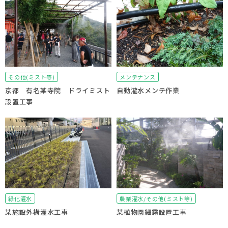
その他(ミスト等)
メンテナンス
京都 有名某寺院 ドライミスト
自動灌水メンテ作業
設置工事
緑化灌水
農業灌水/その他(ミスト等)
某施設外構灌水工事
某植物園細霧設置工事