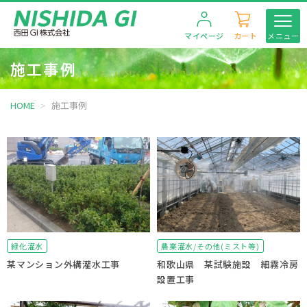
マイページ
カート
メニュー
施工事例
HOME
施工事例
緑化灌水
農業灌水/その他(ミスト等)
某マンション外構灌水工事
和歌山県 某試験施設 細霧冷房
設置工事