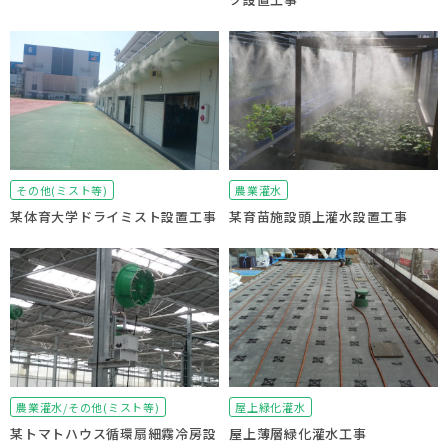
その他(ミスト等)
農業灌水
某体育大学ドライミスト設置工事
某育苗施設頭上灌水設置工事
農業灌水/その他(ミスト等)
屋上緑化灌水
某トマトハウス循環扇細霧冷房設
屋上薄層緑化灌水工事