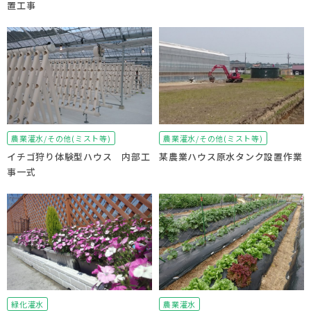
置工事
農業灌水/その他(ミスト等)
農業灌水/その他(ミスト等)
イチゴ狩り体験型ハウス 内部工
某農業ハウス原水タンク設置作業
事一式
緑化灌水
農業灌水