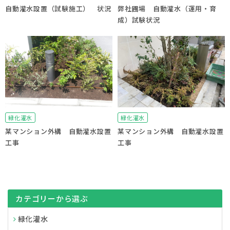
自動灌水設置（試験施工） 状況
弊社圃場 自動灌水（運用・育
成）試験状況
緑化灌水
緑化灌水
某マンション外構 自動灌水設置
某マンション外構 自動灌水設置
工事
工事
カテゴリーから選ぶ
緑化灌水