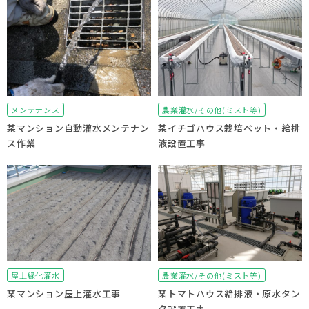
メンテナンス
農業灌水/その他(ミスト等)
某マンション自動灌水メンテナン
某イチゴハウス栽培ベット・給排
ス作業
液設置工事
屋上緑化灌水
農業灌水/その他(ミスト等)
某マンション屋上灌水工事
某トマトハウス給排液・原水タン
ク設置工事