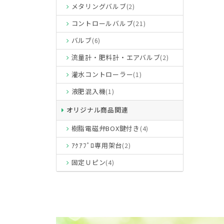
メタリングバルブ
(2)
コントロールバルブ
(21)
バルブ
(6)
流量計・肥料計・エアバルブ
(2)
灌水コントローラー
(1)
液肥混入機
(1)
オリジナル商品関連
樹脂電磁弁BOX鍵付き
(4)
ｱｸｱﾌﾟﾛ専用架台
(2)
固定Ｕピン
(4)