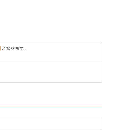
料
となります。
。