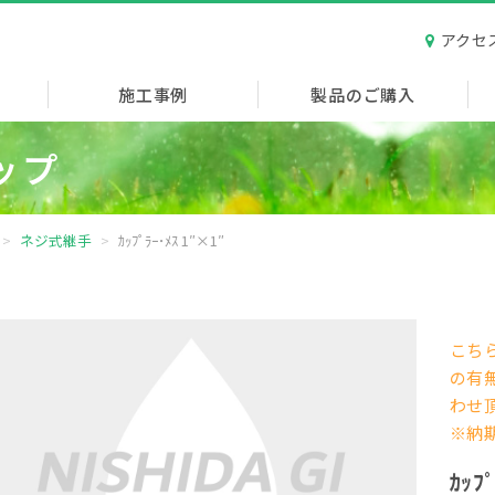
アクセ
施工事例
製品のご購入
ップ
ネジ式継手
ｶｯﾌﾟﾗｰ･ﾒｽ 1″×1″
こち
の有
わ
※納
ｶｯﾌ