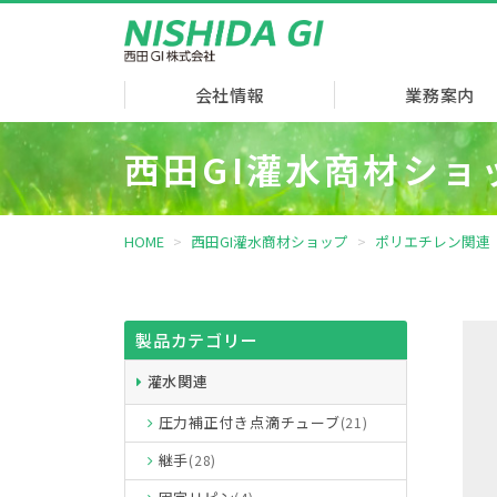
会社情報
業務案内
西田GI灌水商材ショ
HOME
西田GI灌水商材ショップ
ポリエチレン関連
製品カテゴリー
灌水関連
圧力補正付き点滴チューブ
(21)
継手
(28)