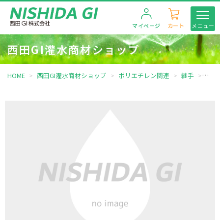
マイページ
カート
メニュー
西田GI灌水商材ショップ
HOME
西田GI灌水商材ショップ
ポリエチレン関連
継手
90ﾟｴ