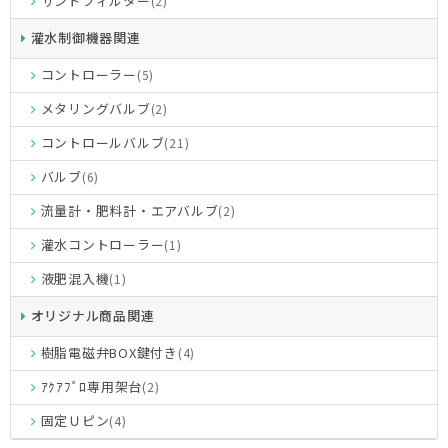
サンドフィルター
(2)
灌水制御機器関連
コントローラー
(5)
メタリングバルブ
(2)
コントロールバルブ
(21)
バルブ
(6)
流量計・肥料計・エアバルブ
(2)
灌水コントローラー
(1)
液肥混入機
(1)
オリジナル商品関連
樹脂電磁弁BOX鍵付き
(4)
ｱｸｱﾌﾟﾛ専用架台
(2)
固定Ｕピン
(4)