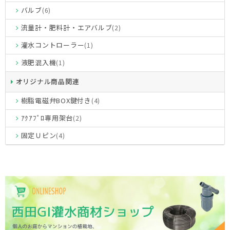
バルブ
(6)
流量計・肥料計・エアバルブ
(2)
灌水コントローラー
(1)
液肥混入機
(1)
オリジナル商品関連
樹脂電磁弁BOX鍵付き
(4)
ｱｸｱﾌﾟﾛ専用架台
(2)
固定Ｕピン
(4)