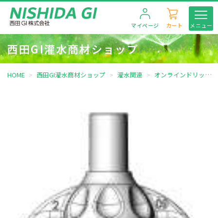
マイページ
カート
メニュー
西田GI灌水商材ショップ
HOME
西田GI灌水商材ショップ
灌水関連
オンラインドリッパー