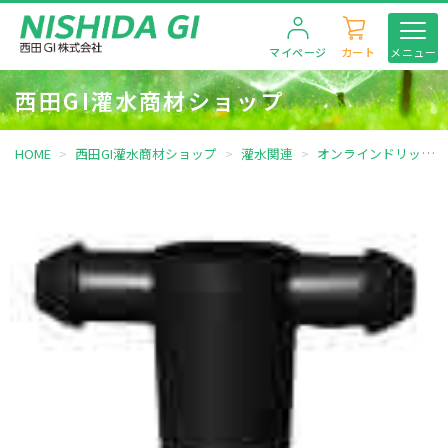
マイページ
カート
メニュー
西田GI灌水商材ショップ
HOME
西田GI灌水商材ショップ
灌水関連
オンラインドリッパー