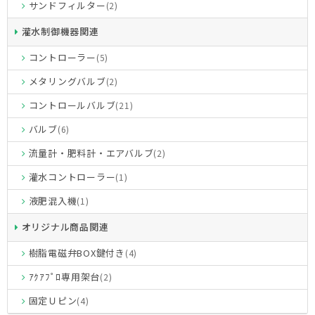
サンドフィルター
(2)
灌水制御機器関連
コントローラー
(5)
メタリングバルブ
(2)
コントロールバルブ
(21)
バルブ
(6)
流量計・肥料計・エアバルブ
(2)
灌水コントローラー
(1)
液肥混入機
(1)
オリジナル商品関連
樹脂電磁弁BOX鍵付き
(4)
ｱｸｱﾌﾟﾛ専用架台
(2)
固定Ｕピン
(4)