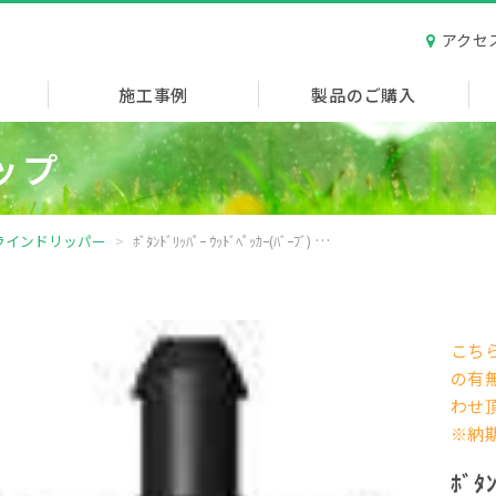
アクセ
施工事例
製品のご購入
ップ
ラインドリッパー
ﾎﾞﾀﾝﾄﾞﾘｯﾊﾟｰ ｳｯﾄﾞﾍﾟｯｶｰ(ﾊﾞｰﾌﾞ) 2.0L/H
こち
の有
わ
※納
ﾎﾞﾀ