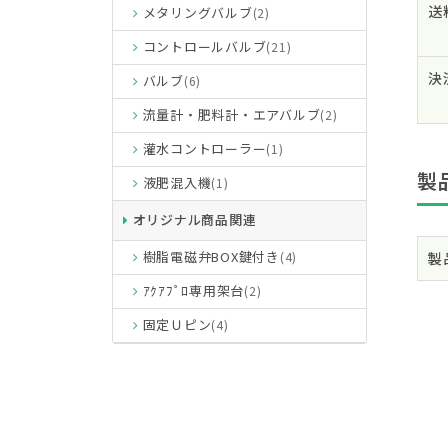
送
メタリングバルブ
(2)
コントロールバルブ
(21)
決
バルブ
(6)
流量計・肥料計・エアバルブ
(2)
灌水コントローラー
(1)
製
液肥混入機
(1)
オリジナル商品関連
樹脂電磁弁BOX鍵付き
製
(4)
ｱｸｱﾌﾟﾛ専用架台
(2)
固定Ｕピン
(4)