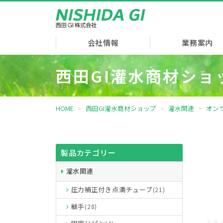
会社情報
業務案内
西田GI灌水商材ショ
HOME
西田GI灌水商材ショップ
灌水関連
オン
製品カテゴリー
灌水関連
圧力補正付き点滴チューブ
(21)
継手
(28)