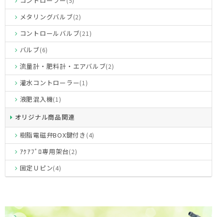
コントローラー
(5)
メタリングバルブ
(2)
コントロールバルブ
(21)
バルブ
(6)
流量計・肥料計・エアバルブ
(2)
灌水コントローラー
(1)
液肥混入機
(1)
オリジナル商品関連
樹脂電磁弁BOX鍵付き
(4)
ｱｸｱﾌﾟﾛ専用架台
(2)
固定Ｕピン
(4)